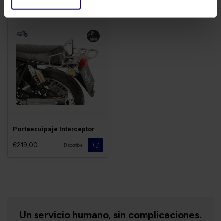
Portaequipaje Interceptor
€219,00
Disponible
Un servicio humano, sin complicaciones.