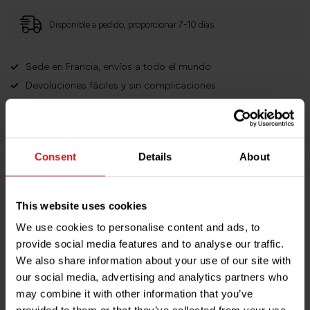
Disponible a pedido, proporcionar 7-10 días
Sede en Francia, envíos a todo el mundo
Devoluciones fáciles y sin complicaciones
¡Miles de clientes satisfechos!
Consent
Details
About
Descripción del producto
This website uses cookies
Especificaciones
We use cookies to personalise content and ads, to
provide social media features and to analyse our traffic.
We also share information about your use of our site with
our social media, advertising and analytics partners who
¿Tienes alguna pregunta sobre este producto?
may combine it with other information that you’ve
¿Necesita ayuda con su pedido? No dude en contactar