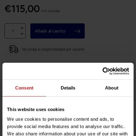
€115,00
IVA incluido
Añadir al carrito
Ver arriba la disponibilidad por versión
Sede en Francia, envíos a todo el mundo
Devoluciones fáciles y sin complicaciones
¡Miles de clientes satisfechos!
Consent
Details
About
This website uses cookies
Descripción del producto
We use cookies to personalise content and ads, to
provide social media features and to analyse our traffic.
We also share information about your use of our site with