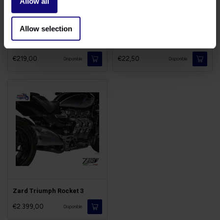
Allow all
Allow selection
Micro-Intermitentes Rocket
Kit Limpieza del Filtro
3
€219,00
€22,50
Disponible
Disponible
Zard Triumph Rocket 3
€2.399,00
Disponible