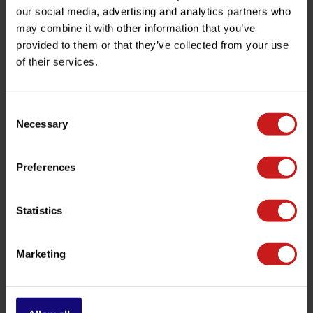
Especificaciones
our social media, advertising and analytics partners who
may combine it with other information that you’ve
provided to them or that they’ve collected from your use
of their services.
¿Tienes alguna pregunta sobre este producto?
¿Necesita ayuda con su pedido? No dude en contactar
con nuestro servicio de atención al cliente en
info@britishlegends.fr
. ¡Estaremos encantados de
Consent
ayudarle!
Necessary
Selection
Preferences
Productos relacionados
Statistics
Marketing