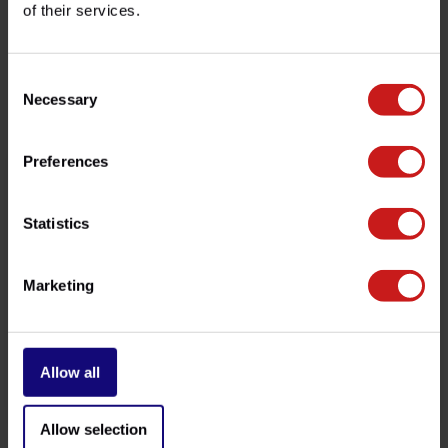
of their services.
ayudarle!
Consent
Productos relacionados
Necessary
Selection
Preferences
Statistics
Marketing
Refuerzo de Horquilla
Kit Extensión +36mm
Allow all
Bonneville
€169,00
€489,00
Disponible
Disponible
Allow selection