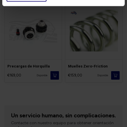
Precargas de Horquilla
Muelles Zero-Friction
€169,00
€159,00
Disponible
Disponible
Un servicio humano, sin complicaciones.
Contacte con nuestro equipo para obtener orientación