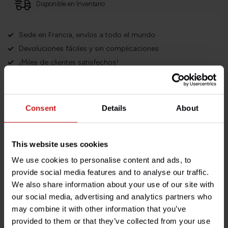
Disponible en Inventario
Sede en Francia, envíos a todo el mundo
Devoluciones fáciles y sin complicaciones
¡Miles de clientes satisfechos!
Consent
Details
About
Descripción del producto
This website uses cookies
Especificaciones
We use cookies to personalise content and ads, to
provide social media features and to analyse our traffic.
We also share information about your use of our site with
¿Tienes alguna pregunta sobre este producto?
our social media, advertising and analytics partners who
¿Necesita ayuda con su pedido? No dude en contactar
may combine it with other information that you’ve
con nuestro servicio de atención al cliente en
provided to them or that they’ve collected from your use
info@britishlegends.fr
. ¡Estaremos encantados de