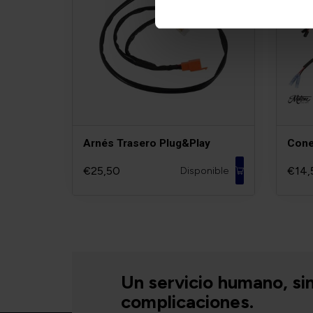
Arnés Trasero Plug&Play
Cone
€25,50
€14,
Disponible
Un servicio humano, si
complicaciones.