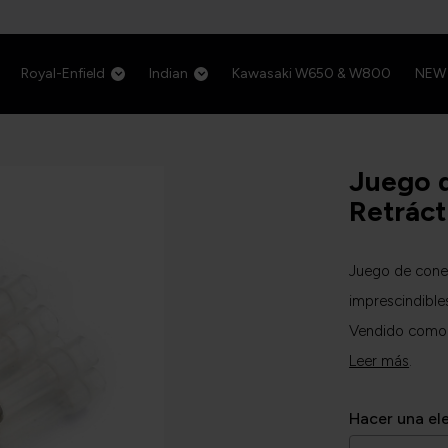
Royal-Enfield
Indian
Kawasaki W650 & W800
NEW
Juego 
Retráct
Juego de conec
imprescindible
Vendido como 
Leer más
.
Hacer una el