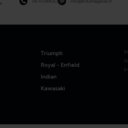
06-10384053
info@britishlegends.fr
er
D
Triumph
G
Royal - Enfield
En
Indian
Kawasaki