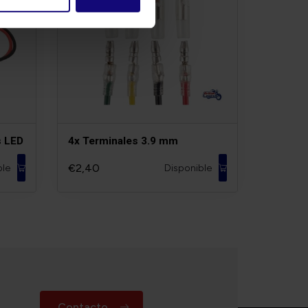
s LED
4x Terminales 3.9 mm
€2,40
ble
Disponible
Contacto