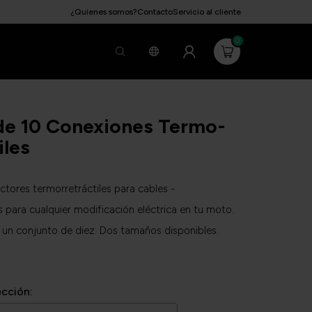
¿Quienes somos?
Contacto
Servicio al cliente
0
de 10 Conexiones Termo-
iles
tores termorretráctiles para cables -
s para cualquier modificación eléctrica en tu moto.
un conjunto de diez. Dos tamaños disponibles.
ección: