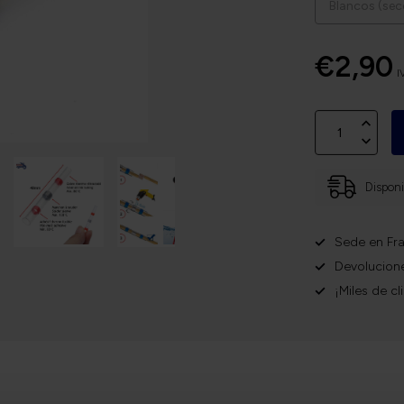
€2,90
I
Disponi
Sede en Fra
Devolucione
¡Miles de cl