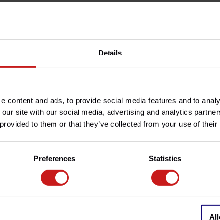
Especificaciones
para luces, señales de giro y
Número de artículo:
Details
¿Tienes alguna pregunta
¿Necesita ayuda con su pedi
atención al cliente en
info@b
ayudarle!
e content and ads, to provide social media features and to analy
 our site with our social media, advertising and analytics partn
ola de calor estándar.
 provided to them or that they’ve collected from your use of their
Preferences
Statistics
All