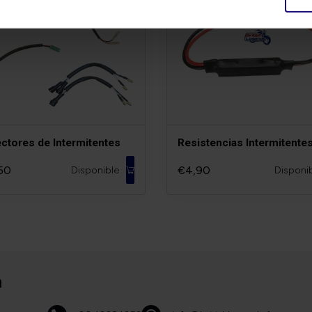
ctores de Intermitentes
Resistencias Intermitente
50
€4,90
Disponible
Disponi
n