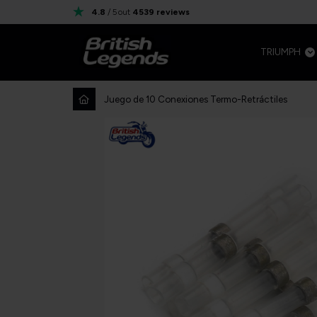
4.8
/ 5
out
4539
reviews
TRIUMPH
Juego de 10 Conexiones Termo-Retráctiles