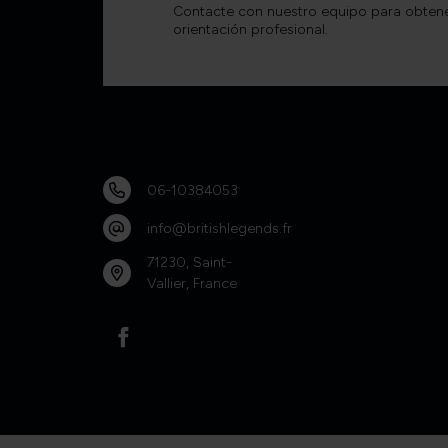
Contacte con nuestro equipo para obten
orientación profesional.
06-10384053
info@britishlegends.fr
71230, Saint-
Vallier, France