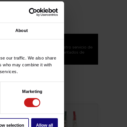
DIV008
About
 sobre este producto?
do? No dude en contactar con nuestro servicio de
ritishlegends.fr
. ¡Estaremos encantados de
se our traffic. We also share
ers who may combine it with
 services.
Marketing
ow selection
Allow all