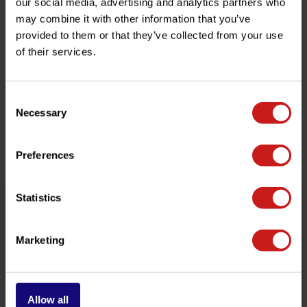
our social media, advertising and analytics partners who
may combine it with other information that you’ve
¿Tienes alguna pregunta sobre este producto?
provided to them or that they’ve collected from your use
¿Necesita ayuda con su pedido? No dude en contactar
of their services.
con nuestro servicio de atención al cliente en
info@britishlegends.fr
. ¡Estaremos encantados de
ayudarle!
Consent
Necessary
Selection
Productos relacionados
Preferences
Statistics
Marketing
Allow all