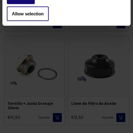
Kit Cambio Aceite Triumph
Tornillo + Junta Drenaje
Allow selection
14mm
€76,50
€5,90
-
Disponible
Tornillo + Junta Drenaje
Llave de Filtro de Aceite
22mm
€10,50
€12,50
Disponible
Disponible