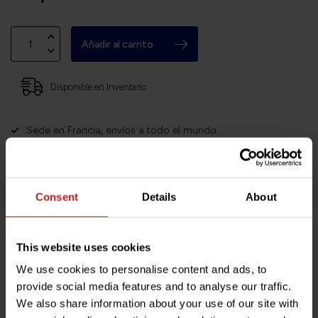
Añadir al carrito
Disponible en Inventario
Sede en Francia, envíos a todo el mundo
Devoluciones fáciles y sin complicaciones
¡Miles de clientes satisfechos!
Consent
Details
About
This website uses cookies
Descripción del producto
We use cookies to personalise content and ads, to
provide social media features and to analyse our traffic.
Especificaciones
We also share information about your use of our site with